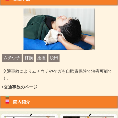
ムチウチ
打撲
捻挫
脱臼
交通事故によりムチウチやケガも自賠責保険で治療可能で
す。
>交通事故のページ
院内紹介