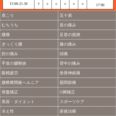
15:00-21:30
☓
○
○
○
○
○
17:00
肩こり
五十肩
むちうち
首の痛み
腰痛
足首の捻挫
ぎっくり腰
膝の痛み
肘の痛み
頭痛
手首の腱鞘炎
背中の痛み
眼精疲労
坐骨神経痛
腰椎椎間板ヘルニア
股関節痛
骨盤矯正
O脚矯正
美容・ダイエット
スポーツケア
冷え性
産後治療