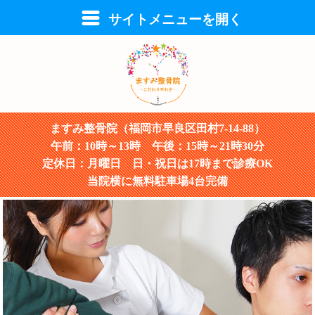
サイトメニューを開く
ますみ整骨院（福岡市早良区田村7-14-88）
午前：10時～13時 午後：15時～21時30分
定休日：月曜日 日・祝日は17時まで診療OK
当院横に無料駐車場4台完備