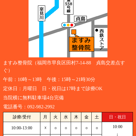
ますみ整骨院（福岡市早良区田村7-14-88 貞島交差点す
ぐ）
午前：10時～13時 午後：15時～21時30分
定休日：月曜日 日・祝日は17時まで診療OK
当院横に無料駐車場4台完備
電話番号：
092-982-2992
診療/受付
月
火
水
木
金
土
日・祝日
10:00
10:00-13:00
☓
○
○
○
○
○
↓